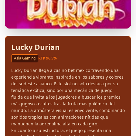
▶
Lucky Durian
Asia Gaming
RTP 96.5%
Lucky Durian llega a casino bet mexico trayendo una
experiencia vibrante inspirada en los sabores y colores
del sudeste asiático. Este slot no solo destaca por su
temática exótica, sino por una mecánica de juego
fluida que invita a los jugadores a buscar los premios
más jugosos ocultos tras la fruta más polémica del
mundo. La atmósfera visual es envolvente, combinando
sonidos tropicales con animaciones nítidas que
mantienen la adrenalina alta en cada giro.
En cuanto a su estructura, el juego presenta una