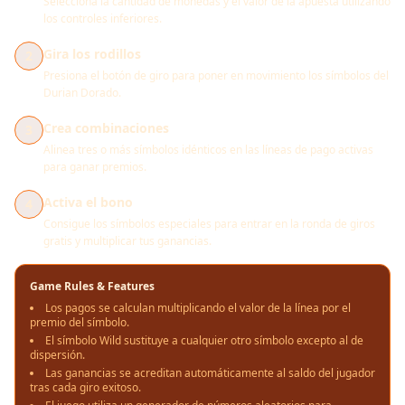
Selecciona la cantidad de monedas y el valor de la apuesta utilizando
los controles inferiores.
Gira los rodillos
2
Presiona el botón de giro para poner en movimiento los símbolos del
Durian Dorado.
Crea combinaciones
3
Alinea tres o más símbolos idénticos en las líneas de pago activas
para ganar premios.
Activa el bono
4
Consigue los símbolos especiales para entrar en la ronda de giros
gratis y multiplicar tus ganancias.
Game Rules & Features
Los pagos se calculan multiplicando el valor de la línea por el
premio del símbolo.
El símbolo Wild sustituye a cualquier otro símbolo excepto al de
dispersión.
Las ganancias se acreditan automáticamente al saldo del jugador
tras cada giro exitoso.