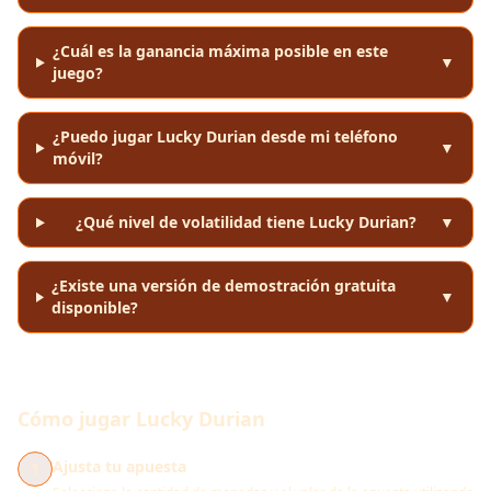
¿Cuál es la ganancia máxima posible en este
▼
juego?
¿Puedo jugar Lucky Durian desde mi teléfono
▼
móvil?
¿Qué nivel de volatilidad tiene Lucky Durian?
▼
¿Existe una versión de demostración gratuita
▼
disponible?
Cómo jugar Lucky Durian
Ajusta tu apuesta
1