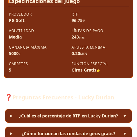
Especificaciones del Juego
PROVEEDOR
RTP
PG Soft
96.75
%
VOLATILIDAD
LÍNEAS DE PAGO
Media
243
vías
GANANCIA MÁXIMA
APUESTA MÍNIMA
5000
0.20
x
MXN
CARRETES
FUNCIÓN ESPECIAL
5
Giros Gratis
⭐
❓
Preguntas Frecuentes - Lucky Durian
¿Cuál es el porcentaje de RTP en Lucky Durian?
▼
¿Cómo funcionan las rondas de giros gratis?
▼